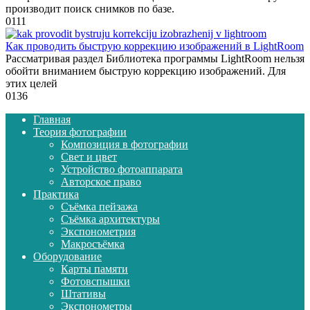
производит поиск снимков по базе.
0
111
Как проводить быструю коррекцию изображений в LightRoom
Рассматривая раздел Библиотека программы LightRoom нельзя
обойти вниманием быструю коррекцию изображений. Для
этих целей
0
136
Главная
Теория фотографии
Композиция в фотографии
Свет и цвет
Устройство фотоаппарата
Авторское право
Практика
Съёмка пейзажа
Съёмка архитектуры
Экспонометрия
Макросъёмка
Оборудование
Карты памяти
Фотовспышки
Штативы
Экспонометры