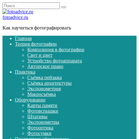
Перейти
Search
к
for:
содержанию
fotoadvice.ru
Как научиться фотографировать
Главная
Теория фотографии
Композиция в фотографии
Свет и цвет
Устройство фотоаппарата
Авторское право
Практика
Съёмка пейзажа
Съёмка архитектуры
Экспонометрия
Макросъёмка
Оборудование
Карты памяти
Фотовспышки
Штативы
Экспонометры
Фотооптика
Фотосумки
Програмное обеспечение