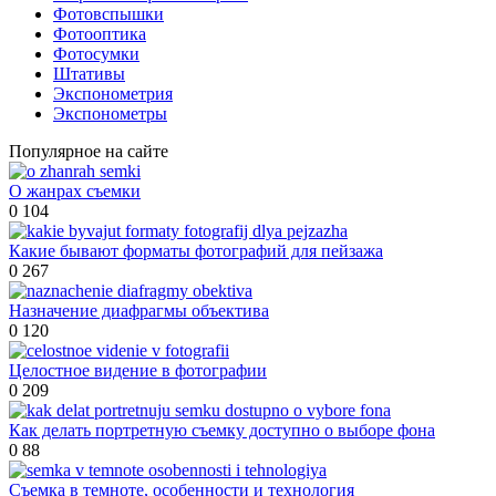
Фотовспышки
Фотооптика
Фотосумки
Штативы
Экспонометрия
Экспонометры
Популярное на сайте
О жанрах съемки
0
104
Какие бывают форматы фотографий для пейзажа
0
267
Назначение диафрагмы объектива
0
120
Целостное видение в фотографии
0
209
Как делать портретную съемку доступно о выборе фона
0
88
Съемка в темноте, особенности и технология