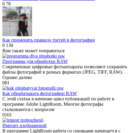
0
78
Как применять правило третей в фотографии
0
130
Вам также может понравиться
Программа для обработки RAW
Современные цифровые фотоаппараты позволяют сохранять
файлы фотографий в разных форматах (JPEG, TIFF, RAW).
Однако далеко
0
81
Как обрабатывать фотографии RAW
С этой статьи я начинаю цикл публикаций по работе в
программе Adobe LightRoom. Многие фотографы
сталкиваются с вопросом
0
101
Импорт изображений
В программе LightRoom работа со снимками начинается с