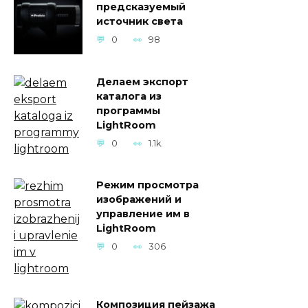
предсказуемый
источник света
0
98
Делаем экспорт
каталога из
программы
LightRoom
0
1.1k.
Режим просмотра
изображений и
управление им в
LightRoom
0
306
Композиция пейзажа