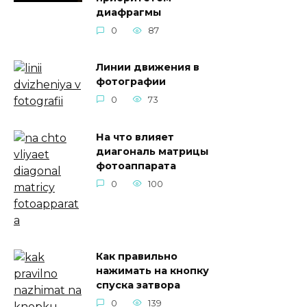
диафрагмы
0
87
Линии движения в
фотографии
0
73
На что влияет
диагональ матрицы
фотоаппарата
0
100
Как правильно
нажимать на кнопку
спуска затвора
0
139