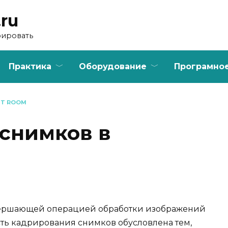
.ru
фировать
Практика
Оборудование
Програмно
HT ROOM
снимков в
вершающей операцией обработки изображений
ть кадрирования снимков обусловлена тем,