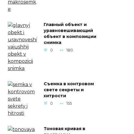
Главный объект и
уравновешивающий
объект в композиции
снимка
0
180
Съемка в контровом
свете секреты и
хитрости
0
155
Тоновая кривая в