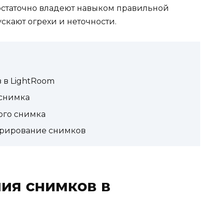
статочно владеют навыком правильной
скают огрехи и неточности.
 в LightRoom
 снимка
ого снимка
дрирование снимков
ия снимков в