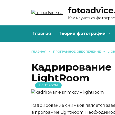
Перейти
fotoadvice
к
содержанию
Как научиться фотогра
Главная
Теория фотографии
ГЛАВНАЯ
»
ПРОГРАМНОЕ ОБЕСПЕЧЕНИЕ
»
LIG
Кадрирование 
LightRoom
LIGHT ROOM
Кадрирование снимков является за
в программе LightRoom. Необходимос