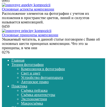
0
993
Основные аспекты композиции
Расположение элементов на фотографии с учетом их
положения в пространстве цветов, линий и силуэтов
называется композицией.
0
459
Основные принципы композиции
Уважаемый читатель, в данной статье поговорим с Вами об
основных шести принципах композиции. Что это за
принципы, в чем они
0
276
Главная
Теория фотографии
Композиция в фотографии
Свет и цвет
Устройство фотоаппарата
Авторское право
Практика
Съёмка пейзажа
Съёмка архитектуры
Экспонометрия
Макросъёмка