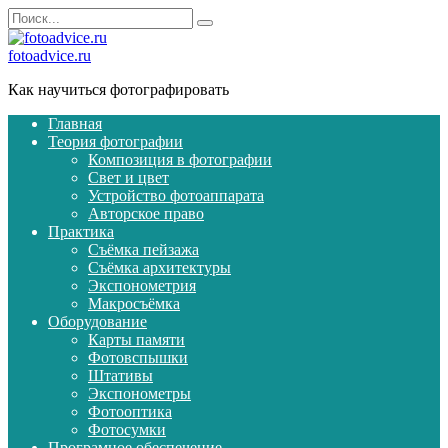
Перейти
Search
к
for:
содержанию
fotoadvice.ru
Как научиться фотографировать
Главная
Теория фотографии
Композиция в фотографии
Свет и цвет
Устройство фотоаппарата
Авторское право
Практика
Съёмка пейзажа
Съёмка архитектуры
Экспонометрия
Макросъёмка
Оборудование
Карты памяти
Фотовспышки
Штативы
Экспонометры
Фотооптика
Фотосумки
Програмное обеспечение