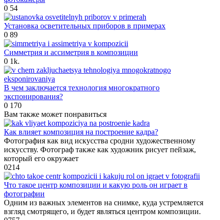
0
54
Установка осветительных приборов в примерах
0
89
Симметрия и ассиметрия в композиции
0
1k.
В чем заключается технология многократного
экспонирования?
0
170
Вам также может понравиться
Как влияет композиция на построение кадра?
Фотография как вид искусства сродни художественному
искусству. Фотограф также как художник рисует пейзаж,
который его окружает
0
214
Что такое центр композиции и какую роль он играет в
фотографии
Одним из важных элементов на снимке, куда устремляется
взгляд смотрящего, и будет являться центром композиции.