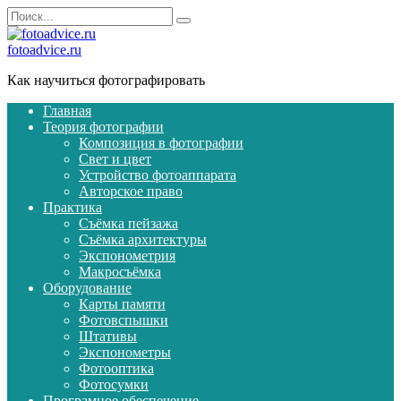
Перейти
Search
к
for:
содержанию
fotoadvice.ru
Как научиться фотографировать
Главная
Теория фотографии
Композиция в фотографии
Свет и цвет
Устройство фотоаппарата
Авторское право
Практика
Съёмка пейзажа
Съёмка архитектуры
Экспонометрия
Макросъёмка
Оборудование
Карты памяти
Фотовспышки
Штативы
Экспонометры
Фотооптика
Фотосумки
Програмное обеспечение