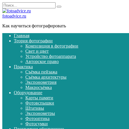
Перейти
Search
к
for:
содержанию
fotoadvice.ru
Как научиться фотографировать
Главная
Теория фотографии
Композиция в фотографии
Свет и цвет
Устройство фотоаппарата
Авторское право
Практика
Съёмка пейзажа
Съёмка архитектуры
Экспонометрия
Макросъёмка
Оборудование
Карты памяти
Фотовспышки
Штативы
Экспонометры
Фотооптика
Фотосумки
Програмное обеспечение