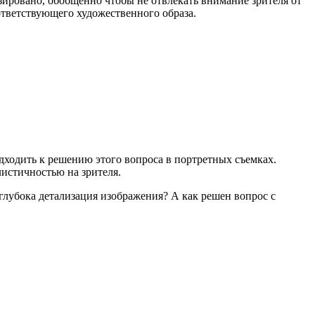
изировано, обобщенно чтобы не отвлекать внимание зрителя от
ответствующего художественного образа.
дходить к решению этого вопроса в портретных съемках.
истичностью на зрителя.
глубока детализация изображения? А как решен вопрос с