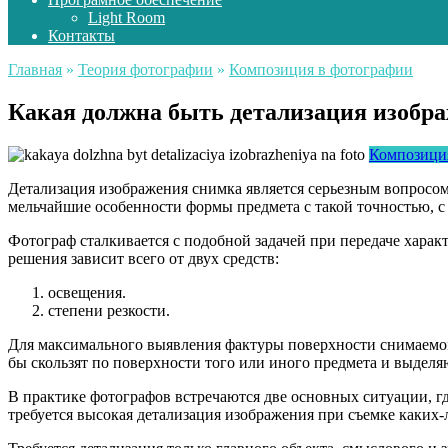
Light Room
Контакты
Главная
»
Теория фотографии
»
Композиция в фотографии
Какая должна быть детализация изобра
Композици
Детализация изображения снимка является серьезным вопросом
мельчайшие особенности формы предмета с такой точностью, с
Фотограф сталкивается с подобной задачей при передаче харак
решения зависит всего от двух средств:
освещения.
степени резкости.
Для максимального выявления фактуры поверхности снимаемого
бы скользят по поверхности того или иного предмета и выдел
В практике фотографов встречаются две основных ситуации, г
требуется высокая детализация изображения при съемке каких-