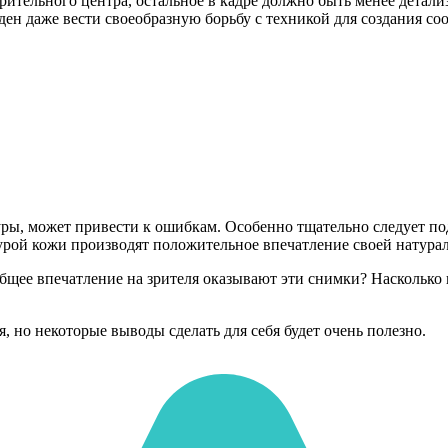
зрительного центра, остальное в кадре должно быть менее детал
ен даже вести своеобразную борьбу с техникой для создания со
уры, может привести к ошибкам. Особенно тщательно следует по
урой кожи производят положительное впечатление своей натурал
бщее впечатление на зрителя оказывают эти снимки? Насколько 
 но некоторые выводы сделать для себя будет очень полезно.