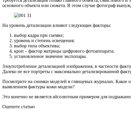
Требуется детализация только главного объекта, смыслового и 
основного объекта или сюжета. В этом случае фотограф вынужд
На уровень детализации влияют следующие факторы:
выбор кадра при съемке;
уровень и степень освещения;
выбор типа объектива;
кроп – фактор матрицы цифрового фотоаппарата;
установленное значение экспопары.
Злоупотребление детализацией изображения, в частности факт
Далеко не все портреты с максимально детализированной факт
Посмотрите на снимки моделей в глянцевых журналах. Какое о
выявлением фактуры кожи модели?
Это конечно не является абсолютным примером для подражания,
Оцените статью