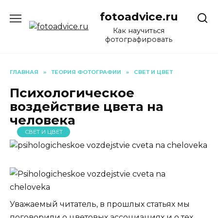
Перейти
fotoadvice.ru
к
содержанию
Как научиться
фотографировать
ГЛАВНАЯ
»
ТЕОРИЯ ФОТОГРАФИИ
»
СВЕТ И ЦВЕТ
Психологическое
воздействие цвета на
человека
СВЕТ И ЦВЕТ
Уважаемый читатель, в прошлых статьях мы
поговорили о цветовых ассоциациях и о тех