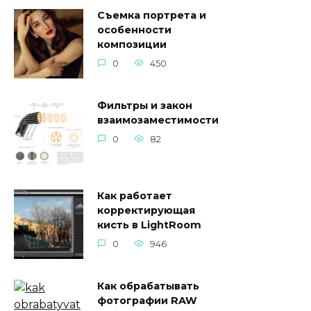
Съемка портрета и
особенности
композиции
0
450
Фильтры и закон
взаимозаместимости
0
82
Как работает
корректирующая
кисть в LightRoom
0
946
Как обрабатывать
фотографии RAW