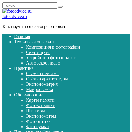
Перейти
Search
к
for:
содержанию
fotoadvice.ru
Как научиться фотографировать
Главная
Теория фотографии
Композиция в фотографии
Свет и цвет
Устройство фотоаппарата
Авторское право
Практика
Съёмка пейзажа
Съёмка архитектуры
Экспонометрия
Макросъёмка
Оборудование
Карты памяти
Фотовспышки
Штативы
Экспонометры
Фотооптика
Фотосумки
Програмное обеспечение