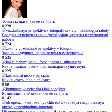
Точка съемки и как ее выбрать
0
228
Воздушная перспектива в фотографии, секреты и технология
работы
0
724
Законы воздушной перспективы в фотографии
0
535
Какие режимы съемки фотоаппарата существуют
0
225
Как снимать небо в пейзаже
0
69
Композиция пейзажа и как ее выбрать
0
142
Об операции кадрирования – Что это такое и для чего данная