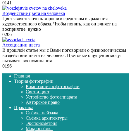
0
141
Воздействие цвета на человека
Цвет является очень хорошим средством выражения
художественного образа. Чтобы понять, как он влияет на
восприятие, нужно
0
206
Ассоциации цвета
В прошлой статье мы с Вами поговорили о физиологическом
воздействии цвета на человека. Цветовые ощущения могут
вызывать воспоминания
0
196
Главная
Теория фотографии
Композиция в фотографии
Свет и цвет
Устройство фотоаппарата
Авторское право
Практика
Съёмка пейзажа
Съёмка архитектуры
Экспонометрия
Макросъёмка