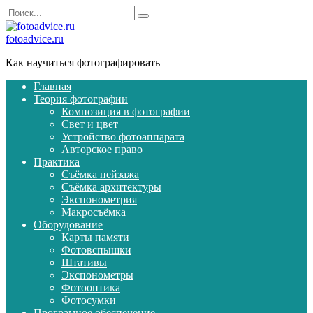
Перейти
Search
к
for:
содержанию
fotoadvice.ru
Как научиться фотографировать
Главная
Теория фотографии
Композиция в фотографии
Свет и цвет
Устройство фотоаппарата
Авторское право
Практика
Съёмка пейзажа
Съёмка архитектуры
Экспонометрия
Макросъёмка
Оборудование
Карты памяти
Фотовспышки
Штативы
Экспонометры
Фотооптика
Фотосумки
Програмное обеспечение