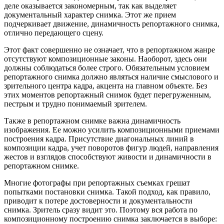
деле оказывается закономерным, так как выделяет
документальный характер снимка. Этот же прием
подчеркивает движение, динамичность репортажного снимка,
отлично передающего сцену.
Этот факт совершенно не означает, что в репортажном жанре
отсутствуют композиционные законы. Наоборот, здесь они
должны соблюдаться более строго. Обязательным условием
репортажного снимка должно являться наличие смыслового и
зрительного центра кадра, акцента на главном объекте. Без
этих моментов репортажный снимок будет перегруженным,
пестрым и трудно понимаемый зрителем.
Также в репортажном снимке важна динамичность
изображения. Ее можно усилить композиционными приемами
построения кадра. Присутствие диагональных линий в
композиции кадра, учет поворотов фигур людей, направления
жестов и взглядов способствуют живости и динамичности в
репортажном снимке.
Многие фотографы при репортажных съемках грешат
попытками постановки снимка. Такой подход, как правило,
приводит к потере достоверности и документальности
снимка. Зритель сразу видит это. Поэтому вся работа по
композиционному построению снимка заключается в выборе: