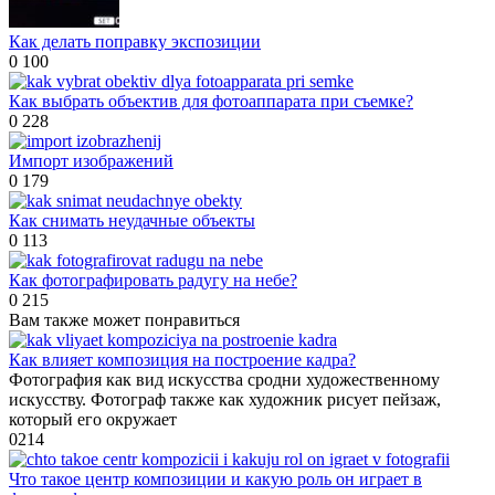
Как делать поправку экспозиции
0
100
Как выбрать объектив для фотоаппарата при съемке?
0
228
Импорт изображений
0
179
Как снимать неудачные объекты
0
113
Как фотографировать радугу на небе?
0
215
Вам также может понравиться
Как влияет композиция на построение кадра?
Фотография как вид искусства сродни художественному
искусству. Фотограф также как художник рисует пейзаж,
который его окружает
0
214
Что такое центр композиции и какую роль он играет в