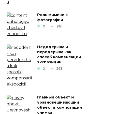
Роль мимики в
фотографии
0
864
Недодержка и
передержка как
способ компенсации
экспозиции
0
263
Главный объект и
уравновешивающий
объект в композиции
снимка