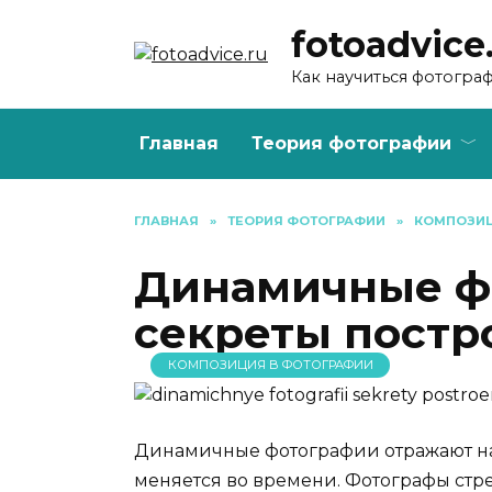
Перейти
fotoadvice
к
содержанию
Как научиться фотогра
Главная
Теория фотографии
ГЛАВНАЯ
»
ТЕОРИЯ ФОТОГРАФИИ
»
КОМПОЗИЦ
Динамичные ф
секреты постр
КОМПОЗИЦИЯ В ФОТОГРАФИИ
Динамичные фотографии отражают на
меняется во времени. Фотографы стре