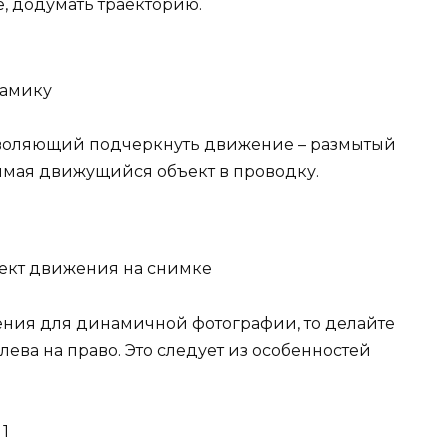
 додумать траекторию.
намику
зволяющий подчеркнуть движение – размытый
нимая движущийся объект в проводку.
ект движения на снимке
ения для динамичной фотографии, то делайте
ева на право. Это следует из особенностей