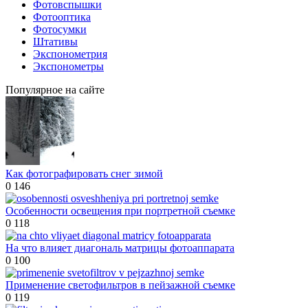
Фотовспышки
Фотооптика
Фотосумки
Штативы
Экспонометрия
Экспонометры
Популярное на сайте
Как фотографировать снег зимой
0
146
Особенности освещения при портретной съемке
0
118
На что влияет диагональ матрицы фотоаппарата
0
100
Применение светофильтров в пейзажной съемке
0
119