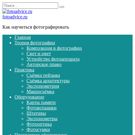
Перейти
Search
к
for:
содержанию
fotoadvice.ru
Как научиться фотографировать
Главная
Теория фотографии
Композиция в фотографии
Свет и цвет
Устройство фотоаппарата
Авторское право
Практика
Съёмка пейзажа
Съёмка архитектуры
Экспонометрия
Макросъёмка
Оборудование
Карты памяти
Фотовспышки
Штативы
Экспонометры
Фотооптика
Фотосумки
Програмное обеспечение