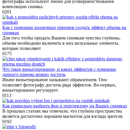
фотографы используют линии для усовершенствования
композиции снимка.
0
201
Как с помощью различных приемов создать эффект объема на
снимках
Для того чтобы придать Вашим снимкам чувство глубины,
объема необходимо включить в них визуальные элементы,
которые позволяют
0
175
Что такое виньетирование, и каких эффектов с помощью
данного приема можно достичь
Иначе виньетирование называют обрамлением. Оно
позволяет фотографу достичь ряда эффектов. Во-первых,
виньетирование регулирует
0
113
Как правильно выбрать фон и перспективу на Ваших снимках
В прошлых статьях мы отмечали, что глубина пространства
является достаточно хорошим магнитом для взгляда зрителя.
0
192