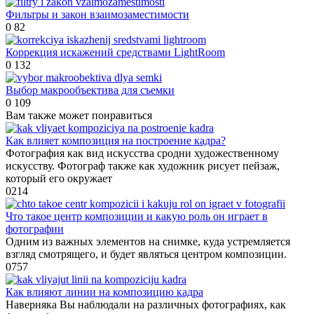
Фильтры и закон взаимозаместимости
0
82
Коррекция искажений средствами LightRoom
0
132
Выбор макрообъектива для съемки
0
109
Вам также может понравиться
Как влияет композиция на построение кадра?
Фотография как вид искусства сродни художественному
искусству. Фотограф также как художник рисует пейзаж,
который его окружает
0
214
Что такое центр композиции и какую роль он играет в
фотографии
Одним из важных элементов на снимке, куда устремляется
взгляд смотрящего, и будет являться центром композиции.
0
757
Как влияют линии на композицию кадра
Наверняка Вы наблюдали на различных фотографиях, как