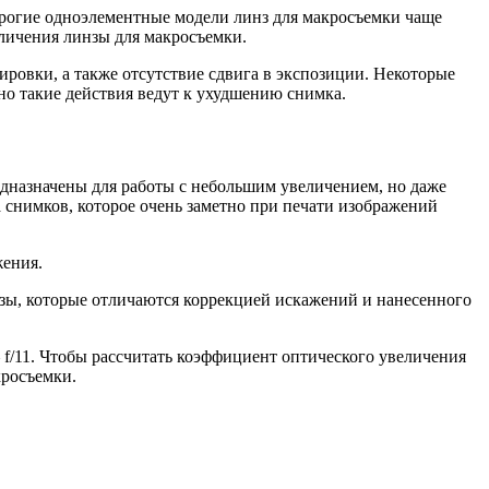
орогие одноэлементные модели линз для макросъемки чаще
еличения линзы для макросъемки.
овки, а также отсутствие сдвига в экспозиции. Некоторые
но такие действия ведут к ухудшению снимка.
дназначены для работы с небольшим увеличением, но даже
 снимков, которое очень заметно при печати изображений
жения.
ы, которые отличаются коррекцией искажений и нанесенного
 f/11. Чтобы рассчитать коэффициент оптического увеличения
кросъемки.