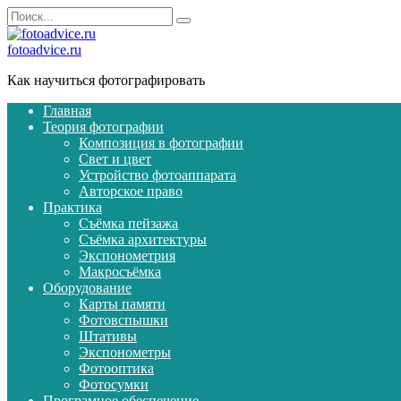
Перейти
Search
к
for:
содержанию
fotoadvice.ru
Как научиться фотографировать
Главная
Теория фотографии
Композиция в фотографии
Свет и цвет
Устройство фотоаппарата
Авторское право
Практика
Съёмка пейзажа
Съёмка архитектуры
Экспонометрия
Макросъёмка
Оборудование
Карты памяти
Фотовспышки
Штативы
Экспонометры
Фотооптика
Фотосумки
Програмное обеспечение