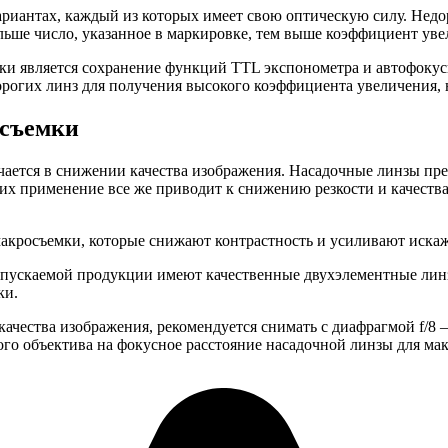
ариантах, каждый из которых имеет свою оптическую силу. Нед
ольше число, указанное в маркировке, тем выше коэффициент ув
 является сохранение функций TTL экспонометра и автофокусир
рогих линз для получения высокого коэффициента увеличения, 
осъемки
ается в снижении качества изображения. Насадочные линзы пре
их применение все же приводит к снижению резкости и качества
макросъемки, которые снижают контрастность и усиливают иска
пускаемой продукции имеют качественные двухэлементные линз
ки.
чества изображения, рекомендуется снимать с диафрагмой f/8 –
ого объектива на фокусное расстояние насадочной линзы для ма