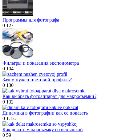
Программы для фотографа
0
127
Фильтры и показания экспонометра
0
104
Зачем нужен цветовой профиль?
0
130
Как выбрать фотоаппарат для макросъемки?
0
132
Динамика в фотографии как ее показать
0
1.1k.
Как делать макросъемку со вспышкой
0
59