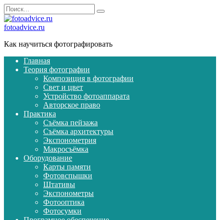
Перейти
Search
к
for:
содержанию
fotoadvice.ru
Как научиться фотографировать
Главная
Теория фотографии
Композиция в фотографии
Свет и цвет
Устройство фотоаппарата
Авторское право
Практика
Съёмка пейзажа
Съёмка архитектуры
Экспонометрия
Макросъёмка
Оборудование
Карты памяти
Фотовспышки
Штативы
Экспонометры
Фотооптика
Фотосумки
Програмное обеспечение