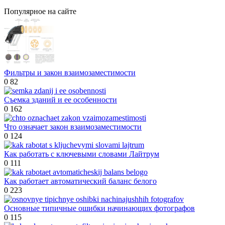
Популярное на сайте
Фильтры и закон взаимозаместимости
0
82
Съемка зданий и ее особенности
0
162
Что означает закон взаимозаместимости
0
124
Как работать с ключевыми словами Лайтрум
0
111
Как работает автоматический баланс белого
0
223
Основные типичные ошибки начинающих фотографов
0
115