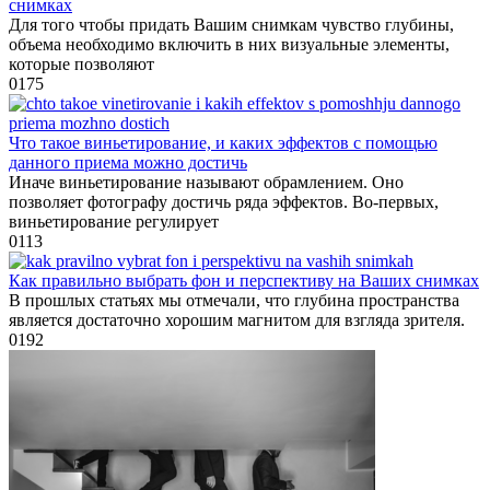
снимках
Для того чтобы придать Вашим снимкам чувство глубины,
объема необходимо включить в них визуальные элементы,
которые позволяют
0
175
Что такое виньетирование, и каких эффектов с помощью
данного приема можно достичь
Иначе виньетирование называют обрамлением. Оно
позволяет фотографу достичь ряда эффектов. Во-первых,
виньетирование регулирует
0
113
Как правильно выбрать фон и перспективу на Ваших снимках
В прошлых статьях мы отмечали, что глубина пространства
является достаточно хорошим магнитом для взгляда зрителя.
0
192