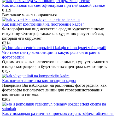
Как пользоваться светофильтрами при пейзажной съемке
0
119
Вам также может понравиться
Как влияет композиция на построение кадра?
Фотография как вид искусства сродни художественному
искусству. Фотограф также как художник рисует пейзаж,
который его окружает
0
214
Что такое центр композиции и какую роль он играет в
фотографии
Одним из важных элементов на снимке, куда устремляется
взгляд смотрящего, и будет являться центром композиции.
0
757
Как влияют линии на композицию кадра
Наверняка Вы наблюдали на различных фотографиях, как
фотографы используют линии для усовершенствования
композиции снимка.
0
202
Как с помощью различных приемов создать эффект объема на