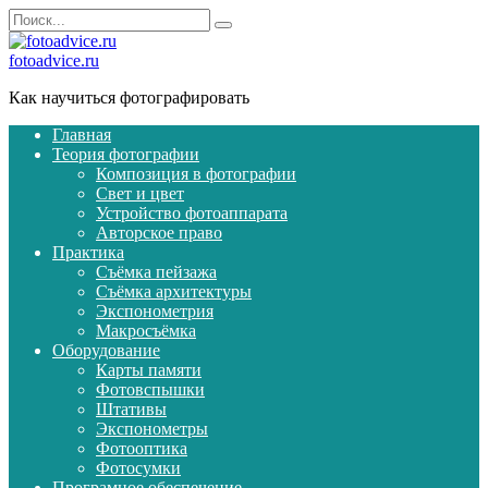
Перейти
Search
к
for:
содержанию
fotoadvice.ru
Как научиться фотографировать
Главная
Теория фотографии
Композиция в фотографии
Свет и цвет
Устройство фотоаппарата
Авторское право
Практика
Съёмка пейзажа
Съёмка архитектуры
Экспонометрия
Макросъёмка
Оборудование
Карты памяти
Фотовспышки
Штативы
Экспонометры
Фотооптика
Фотосумки
Програмное обеспечение