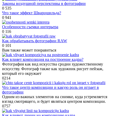
Законы воздушной перспективы в фотографии
0
535
Что такое эффект Шварцшильда?
0
941
Особенности съемки интерьера
0
116
Как обрабатывать фотографии RAW
0
101
Вам также может понравиться
Как влияет композиция на построение кадра?
Фотография как вид искусства сродни художественному
искусству. Фотограф также как художник рисует пейзаж,
который его окружает
0
214
Что такое центр композиции и какую роль он играет в
фотографии
Одним из важных элементов на снимке, куда устремляется
взгляд смотрящего, и будет являться центром композиции.
0
757
Как влияют линии на композицию кадра