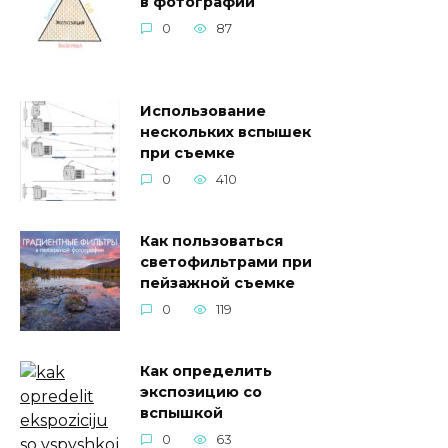
в фотографии
0
87
Использование
нескольких вспышек
при съемке
0
410
Как пользоваться
светофильтрами при
пейзажной съемке
0
119
Как определить
экспозицию со
вспышкой
0
63