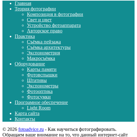
Главная
Теория фотографии
Композиция в фотографии
Свет и цвет
Устройство фотоаппарата
Авторское право
Практика
Съёмка пейзажа
Съёмка архитектуры
Экспонометрия
Макросъёмка
Оборудование
Карты памяти
Фотовспышки
Штативы
Экспонометры
Фотооптика
Фотосумки
Програмное обеспечение
Light Room
Карта сайта
Контакты
© 2026
fotoadvice.ru
- Как научиться фотографировать.
Обращаем ваше внимание на то, что данный интернет-сайт