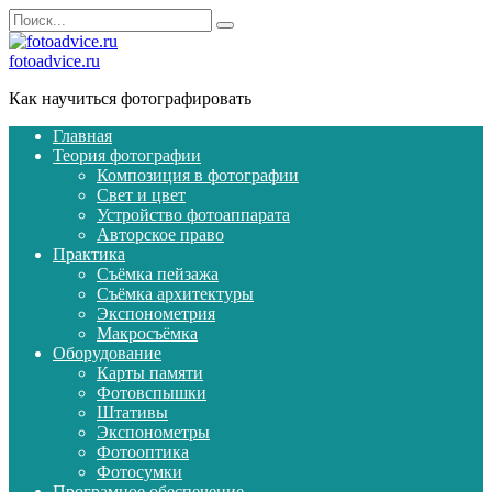
Перейти
Search
к
for:
содержанию
fotoadvice.ru
Как научиться фотографировать
Главная
Теория фотографии
Композиция в фотографии
Свет и цвет
Устройство фотоаппарата
Авторское право
Практика
Съёмка пейзажа
Съёмка архитектуры
Экспонометрия
Макросъёмка
Оборудование
Карты памяти
Фотовспышки
Штативы
Экспонометры
Фотооптика
Фотосумки
Програмное обеспечение