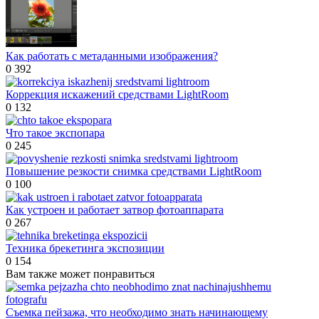
Как работать с метаданными изображения?
0
392
Коррекция искажений средствами LightRoom
0
132
Что такое экспопара
0
245
Повышение резкости снимка средствами LightRoom
0
100
Как устроен и работает затвор фотоаппарата
0
267
Техника брекетинга экспозиции
0
154
Вам также может понравиться
Съемка пейзажа, что необходимо знать начинающему