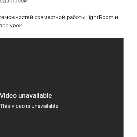
редактором
озможностей совместной работы LightRoom и
део урок.