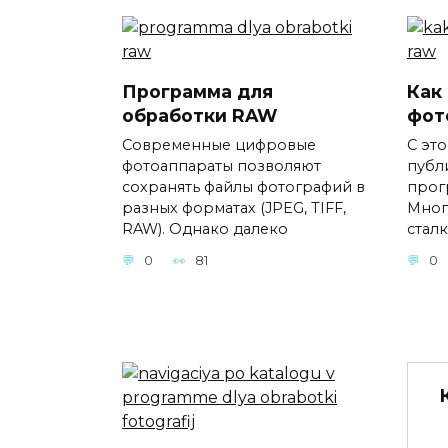
Программа для
Как
обработки RAW
фот
Современные цифровые
С это
фотоаппараты позволяют
публ
сохранять файлы фотографий в
прог
разных форматах (JPEG, TIFF,
Мног
RAW). Однако далеко
стал
0
81
0