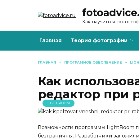
Перейти
fotoadvice
к
содержанию
Как научиться фотогра
Главная
Теория фотографии
ГЛАВНАЯ
»
ПРОГРАМНОЕ ОБЕСПЕЧЕНИЕ
»
LIG
Как использов
редактор при 
LIGHT ROOM
Возможности программы LightRoom п
безграничны. Разработчики заложили