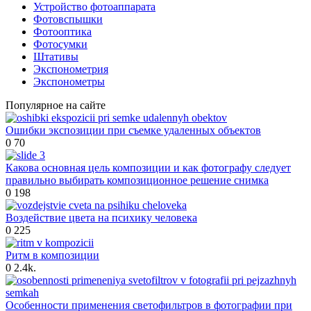
Устройство фотоаппарата
Фотовспышки
Фотооптика
Фотосумки
Штативы
Экспонометрия
Экспонометры
Популярное на сайте
Ошибки экспозиции при съемке удаленных объектов
0
70
Какова основная цель композиции и как фотографу следует
правильно выбирать композиционное решение снимка
0
198
Воздействие цвета на психику человека
0
225
Ритм в композиции
0
2.4k.
Особенности применения светофильтров в фотографии при