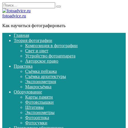
Перейти
Search
к
for:
содержанию
fotoadvice.ru
Как научиться фотографировать
Главная
Теория фотографии
Композиция в фотографии
Свет и цвет
Устройство фотоаппарата
Авторское право
Практика
Съёмка пейзажа
Съёмка архитектуры
Экспонометрия
Макросъёмка
Оборудование
Карты памяти
Фотовспышки
Штативы
Экспонометры
Фотооптика
Фотосумки
Програмное обеспечение